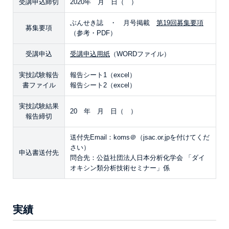
受講申込締切
2020年 月 日（ ）
ぶんせき誌 ・ 月号掲載
第19回募集要項
募集要項
（参考・PDF）
受講申込
受講申込用紙
（WORDファイル）
実技試験報告
報告シート1（excel）
書ファイル
報告シート2（excel）
実技試験結果
20 年 月 日（ ）
報告締切
送付先Email：koms＠（jsac.or.jpを付けてくだ
さい）
申込書送付先
問合先：公益社団法人日本分析化学会 「ダイ
オキシン類分析技術セミナー」係
実績