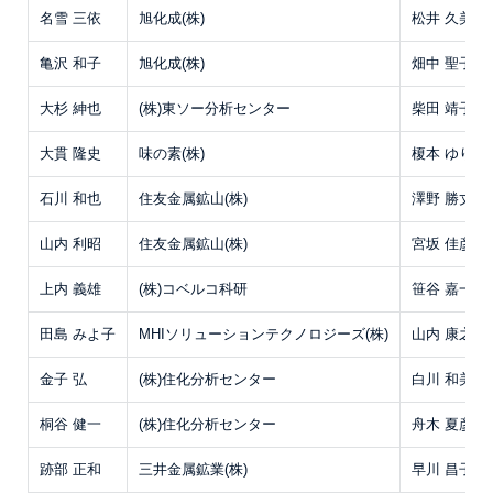
名雪 三依
旭化成(株)
松井 久美
亀沢 和子
旭化成(株)
畑中 聖子
大杉 紳也
(株)東ソー分析センター
柴田 靖子
大貫 隆史
味の素(株)
榎本 ゆり子
石川 和也
住友金属鉱山(株)
澤野 勝丈
山内 利昭
住友金属鉱山(株)
宮坂 佳彦
上内 義雄
(株)コベルコ科研
笹谷 嘉一
田島 みよ子
MHIソリューションテクノロジーズ(株)
山内 康之
金子 弘
(株)住化分析センター
白川 和美
桐谷 健一
(株)住化分析センター
舟木 夏彦
跡部 正和
三井金属鉱業(株)
早川 昌子