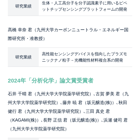
生体・人工高分子を分子認識素子に用いるピペ
研究業績
ットチップセンシングプラットフォームの開発
髙橋 幸奈 君（九州大学カーボンニュートラル・エネルギー国
際研究所・准教授）
高性能センシングデバイスを指向したプラズモ
研究業績
ニックナノ粒子－光機能性材料複合系の開発
2024年「分析化学」論文賞受賞者
石井 千晴 君（九州大学大学院薬学研究院）､古賀 夢美 君（九
州大学大学院薬学研究院）､藤井 暁 君（坂元醸造(株)）､秋田
健行 君（九州大学大学院薬学研究院）､三田 真史 君
（KAGAMI(株)）､長野 正信 君（坂元醸造(株)）､浜瀬 健司 君
（九州大学大学院薬学研究院）