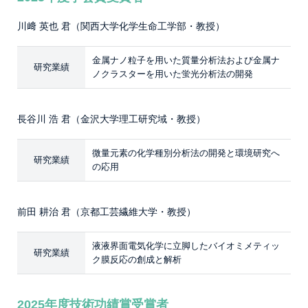
川﨑 英也 君（関西大学化学生命工学部・教授）
金属ナノ粒子を用いた質量分析法および金属ナ
研究業績
ノクラスターを用いた蛍光分析法の開発
長谷川 浩 君（金沢大学理工研究域・教授）
微量元素の化学種別分析法の開発と環境研究へ
研究業績
の応用
前田 耕治 君（京都工芸繊維大学・教授）
液液界面電気化学に立脚したバイオミメティッ
研究業績
ク膜反応の創成と解析
2025年度技術功績賞受賞者