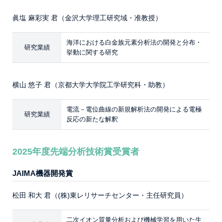
眞塩 麻彩実 君（金沢大学理工研究域・准教授）
海洋における白金族元素分析法の開発と分布・
研究業績
挙動に関する研究
横山 悠子 君（京都大学大学院工学研究科・助教）
電流－電位曲線の新規解析法の開発による電極
研究業績
反応の新たな解釈
2025年度先端分析技術賞受賞者
JAIMA機器開発賞
松田 和大 君（(株)東レリサーチセンター・主任研究員）
二次イオン質量分析および機械学習を用いた生