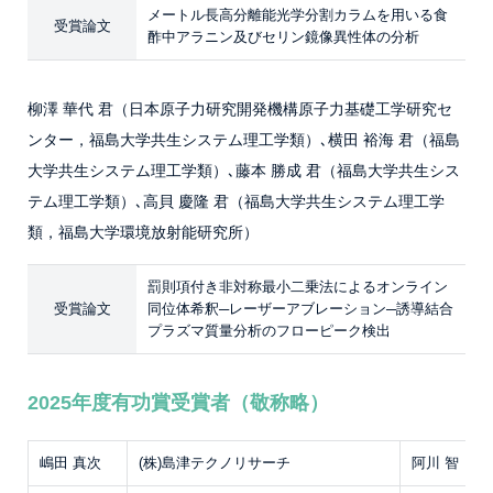
メートル長高分離能光学分割カラムを用いる食
受賞論文
酢中アラニン及びセリン鏡像異性体の分析
柳澤 華代 君（日本原子力研究開発機構原子力基礎工学研究セ
ンター，福島大学共生システム理工学類）､横田 裕海 君（福島
大学共生システム理工学類）､藤本 勝成 君（福島大学共生シス
テム理工学類）､高貝 慶隆 君（福島大学共生システム理工学
類，福島大学環境放射能研究所）
罰則項付き非対称最小二乗法によるオンライン
受賞論文
同位体希釈─レーザーアブレーション─誘導結合
プラズマ質量分析のフローピーク検出
2025年度有功賞受賞者（敬称略）
嶋田 真次
(株)島津テクノリサーチ
阿川 智