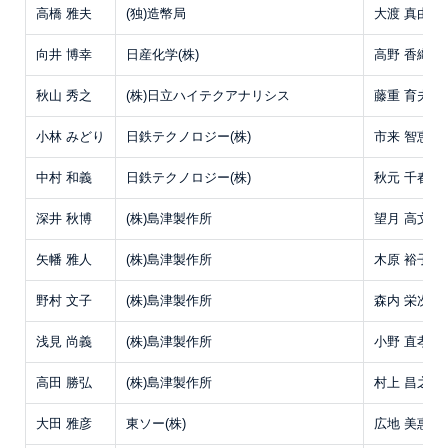
高橋 雅夫
(独)造幣局
大渡 真由美
向井 博幸
日産化学(株)
高野 香織
秋山 秀之
(株)日立ハイテクアナリシス
藤重 育夫
小林 みどり
日鉄テクノロジー(株)
市来 智恵子
中村 和義
日鉄テクノロジー(株)
秋元 千春
深井 秋博
(株)島津製作所
望月 高文
矢幡 雅人
(株)島津製作所
木原 裕子
野村 文子
(株)島津製作所
森内 栄次
浅見 尚義
(株)島津製作所
小野 直孝
高田 勝弘
(株)島津製作所
村上 昌之
大田 雅彦
東ソー(株)
広地 美惠子