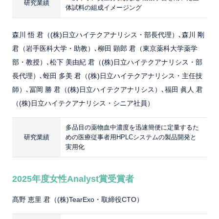
研究業績
体試料の組成イメージング
森川 悟 君（(株)日立ハイテクアナリシス・部長代理）､森川 剛
君（岩手医科大学・助教）､柳田 顕郎 君（東京薬科大学薬学
部・教授）､松下 美由紀 君（(株)日立ハイテクアナリシス・部
長代理）､蛭田 多美 君（(株)日立ハイテクアナリシス・主任技
師）､冨岡 勝 君（(株)日立ハイテクアナリシス）､福田 眞人 君
（(株)日立ハイテクアナリシス・シニア社員）
多品目の薬物血中濃度を迅速簡便に定量するた
研究業績
めの医療従事者用HPLCシステムの製品開発と
実用化
2025年度女性Analyst賞受賞者
髙野 恵里 君（(株)TearExo・取締役CTO）